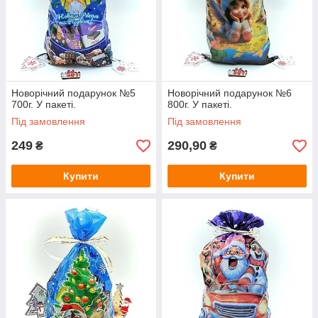
Новорічний подарунок №5
Новорічний подарунок №6
700г. У пакеті.
800г. У пакеті.
Під замовлення
Під замовлення
249
290,90
₴
₴
Купити
Купити