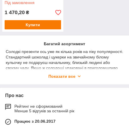
Під замовлення
1 470,20
₴
Купити
Багатий асортимент
Солодкі презенти ось уже як кілька років на піку популярності.
Стандартний шоколад і цукерки на звичайному білому
кульочку не подаруєш начальнику, близькій людині або
своєму чаду. Якщо ж солодощі упаковані в приголомшливо
барвистий мішечок, тоді зовсім інша справа. Дітвора
Показати все
особливо любить цей вид обгортки, так як вона кумедно
шелестить, а це приносить ще більше радості.
Барвистий мішечок досить щільний, тому у батьків немає
Про нас
приводу для занепокоєння, що він розірветься в самий
невідповідний момент.
Рейтинг не сформований
Цукерки в пакетах на новий рік
володіють
Менше 5 відгуків за останній рік
набором таких плюсів:
Працює з 20.06.2017
широкий асортимент цукерок;