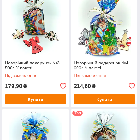
розвівається серед зірок, а його щирий регіт
лунає за сотні верст.
Не одні тільки діти уявляють собі подібні
картинки, але і дорослі. Навіть з віком кожен хоче
вірити в те, що дива можливі.
Чудовий настрій необхідно закріпити ласощами,
божевільними на смак.
Новорічні подарунки в
пакетах —
це те, що слід покласти додатково під
Новорічний подарунок №3
Новорічний подарунок №4
ялинку до основного подарунка.
500г. У пакеті.
600г. У пакеті.
Під замовлення
Під замовлення
179,90
214,60
₴
₴
Купити
Купити
Топ