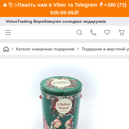
🎄🎅⛄
Пишіть нам в Viber та Telegram
🧙
+380 (73)
935-05-05
🎁
VirtusTrading Виробництво солодких подарунків
Каталог новорічних подарунків
Подарунки в жерстяній у