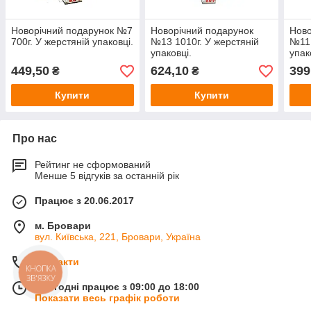
Новорічний подарунок №7
Новорічний подарунок
Ново
700г. У жерстяній упаковці.
№13 1010г. У жерстяній
№11 
упаковці.
упак
449,50
624,10
399
₴
₴
Купити
Купити
Про нас
Рейтинг не сформований
Менше 5 відгуків за останній рік
Працює з 20.06.2017
м. Бровари
вул. Київська, 221, Бровари, Україна
Контакти
КНОПКА
ЗВ'ЯЗКУ
Сьогодні працює з 09:00 до 18:00
Показати весь графік роботи