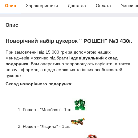
Опис
Характеристики
Доставка
Оплата
Умови п
Опис
Новорічний набір цукерок " РОШЕН" №3 430г.
При замовленні від 15 000 грн за допомогою наших
менеджерів можливо підібрати
індивідуальний склад
подарунка
. Вам оперативно запропонують варіанти, а також
повну інформацію щодо смакових та інших особливостей
цукерок.
Склад новорічного подарунка:
1.
Рошен - "Монблан
"
- 1шт.
2.
Рошен - "Ліщина" -
1
шт.