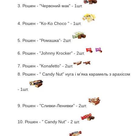
3.
Рошен - "Червоний мак" - 1шт.
4.
Рошен - "Ko-Ko Choco " - 1шт.
5.
Рошен - "Ромашка"- 2шт.
6.
Рошен - "
Johnny Krocker" - 2шт.
7.
Рошен -
"Konafetto"
-
2
шт.
8.
Рошен -
"
Candy Nut
"
нуга і м'яка карамель з арахісом
- 1шт.
9.
Рошен - "Сливки-Ленивки" - 2шт.
10.
Рошен -
"
Candy Nut
"
- 2 шт.