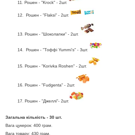
11.
Рошен -
"Krock" - 2шт.
12.
Рошен - "Flaksi"
- 2шт.
13.
Рошен -
"Шоколапки"
- 2шт.
14.
Рошен - "Тоффі Yummi's"
- 3шт.
15.
Рошен -
"Korivka Roshen"
- 2шт.
16.
Рошен - "Fudgenta" - 2шт.
17.
Рошен - "Джеллі"- 2шт.
Загальна кількість - 30 шт.
Вага цукерок: 400 грам.
Вага товару: 430 грам.