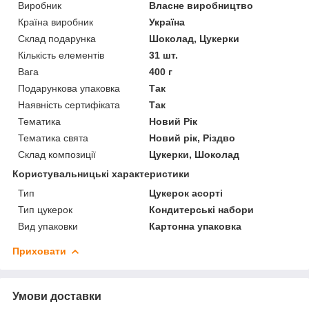
Виробник
Власне виробництво
Країна виробник
Україна
Склад подарунка
Шоколад, Цукерки
Кількість елементів
31 шт.
Вага
400 г
Подарункова упаковка
Так
Наявність сертифіката
Так
Тематика
Новий Рік
Тематика свята
Новий рік, Різдво
Склад композиції
Цукерки, Шоколад
Користувальницькі характеристики
Тип
Цукерок асорті
Тип цукерок
Кондитерські набори
Вид упаковки
Картонна упаковка
Приховати
Умови доставки