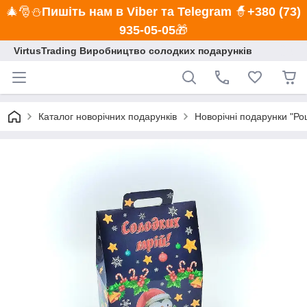
🎄🎅⛄
Пишіть нам в Viber та Telegram
🧙
+380 (73)
935-05-05
🎁
VirtusTrading Виробництво солодких подарунків
Каталог новорічних подарунків
Новорічні подарунки "Ро