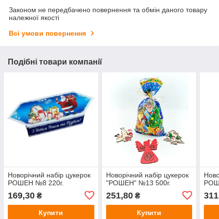
Законом не передбачено повернення та обмін даного товару
належної якості
Всі умови повернення
Подібні товари компанії
Новорічний набір цукерок
Новорічний набір цукерок
Ново
РОШЕН №8 220г.
"РОШЕН" №13 500г.
РОШ
169,30
251,80
311
₴
₴
Купити
Купити