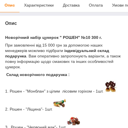
Опис
Характеристики
Доставка
Оплата
Умови п
Опис
Новорічний набір цукерок " РОШЕН" №10 300 г.
При замовленні від 15 000 грн за допомогою наших
менеджерів можливо підібрати
індивідуальний склад
подарунка
. Вам оперативно запропонують варіанти, а також
повну інформацію щодо смакових та інших особливостей
цукерок.
Склад новорічного подарунка :
1. Рошен - "Монблан
"
з цілим лісовим горіхом - 1шт.
2.
Рошен - "Ліщина"-
1
шт.
3.
Рошен - "Червоний мак"-
1
шт.