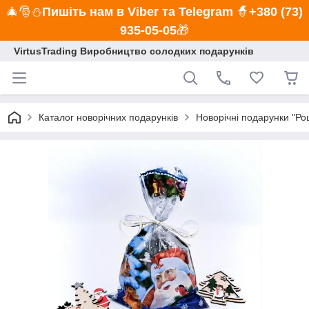
🎄🎅⛄
Пишіть нам в Viber та Telegram
🧙
+380 (73)
935-05-05
🎁
VirtusTrading Виробництво солодких подарунків
Каталог новорічних подарунків
Новорічні подарунки "Ро