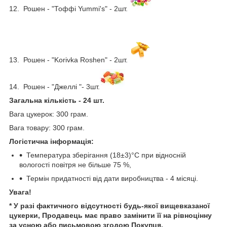
12.
Рошен - "Тоффі Yummi's"
- 2шт.
13.
Рошен -
"Korivka Roshen"
- 2шт.
14.
Рошен - "Джеллі "- 3шт.
Загальна кількість - 24 шт.
Вага цукерок: 300 грам.
Вага товару: 300 грам.
Логістична інформація:
Температура зберігання (18±3)°С при відносній
вологості повітря не більше 75 %,
Термін придатності від дати виробництва - 4 місяці.
Увага!
* У разі фактичного відсутності будь-якої вищевказаної
цукерки, Продавець має право замінити її на рівноцінну
за усною або письмовою згодою Покупця.