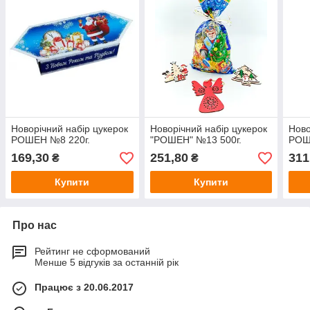
Новорічний набір цукерок
Новорічний набір цукерок
Ново
РОШЕН №8 220г.
"РОШЕН" №13 500г.
РОШ
169,30
251,80
311
₴
₴
Купити
Купити
Про нас
Рейтинг не сформований
Менше 5 відгуків за останній рік
Працює з 20.06.2017