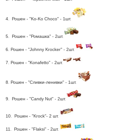
4.
Рошен - "Ko-Ko Choco" - 1шт.
5.
Рошен - "
Ромашка
" - 2шт.
6.
Рошен -
"Johnny Krocker"
-
2
шт.
7.
Рошен -
"Konafetto"
-
2
шт.
8
.
Рошен - "Сливки-ленивки" - 1шт.
9.
Рошен -
"Candy Nut"
-
2
шт.
10.
Рошен - "
Krock
"- 2 шт.
11.
Рошен - "Flaksi"
- 2шт.