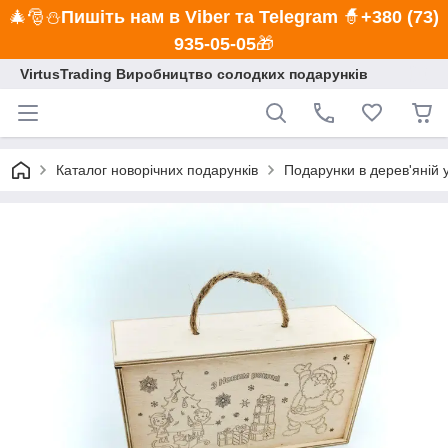
🎄🎅⛄
Пишіть нам в Viber та Telegram
🧙
+380 (73)
935-05-05
🎁
VirtusTrading Виробництво солодких подарунків
Каталог новорічних подарунків
Подарунки в дерев'яній 