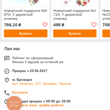
Новорічний подарунок №8
Новорічний подарунок №1
Ново
870г. У дерев'яній
710г. У дерев'яній
№23 
упаковці.
упаковці.
упак
766,10
498
708
₴
₴
Купити
Купити
Про нас
Рейтинг не сформований
Менше 5 відгуків за останній рік
Працює з 20.06.2017
м. Бровари
вул. Київська, 221, Бровари, Україна
Контакти
Сьогодні працює з 09:00 до 18:00
КНОПКА
Показати весь графік роботи
ЗВ'ЯЗКУ