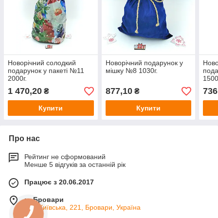
Новорічний солодкий
Новорічний подарунок у
Ново
подарунок у пакеті №11
мішку №8 1030г.
пода
2000г.
1500
1 470,20
877,10
736
₴
₴
Купити
Купити
Про нас
Рейтинг не сформований
Менше 5 відгуків за останній рік
Працює з 20.06.2017
м. Бровари
вул. Київська, 221, Бровари, Україна