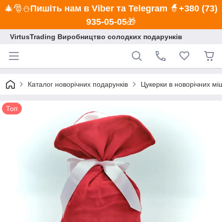
🎄🎅⛄
Пишіть нам в Viber та Telegram
🧙
+380 (73)
935-05-05
🎁
VirtusTrading Виробництво солодких подарунків
Каталог новорічних подарунків
Цукерки в новорічних мі
Топ