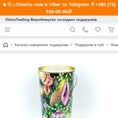
🎄🎅⛄
Пишіть нам в Viber та Telegram
🧙
+380 (73)
935-05-05
🎁
VirtusTrading Виробництво солодких подарунків
Каталог новорічних подарунків
Подарунки в тубі
Ново