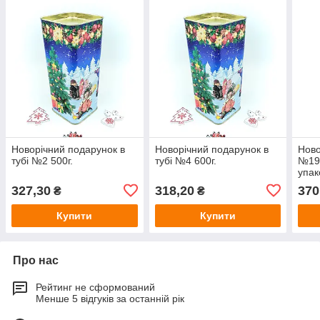
Новорічний подарунок в
Новорічний подарунок в
Ново
тубі №2 500г.
тубі №4 600г.
№19 
упак
327,30
318,20
370
₴
₴
Купити
Купити
Про нас
Рейтинг не сформований
Менше 5 відгуків за останній рік